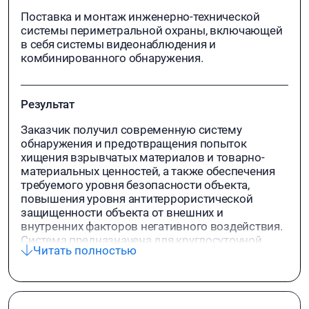
Поставка и монтаж инженерно-технической
системы периметральной охраны, включающей
в себя системы видеонаблюдения и
комбинированного обнаружения.
Результат
Заказчик получил современную систему
обнаружения и предотвращения попыток
хищения взрывчатых материалов и товарно-
материальных ценностей, а также обеспечения
требуемого уровня безопасности объекта,
повышения уровня антитеррористической
защищенности объекта от внешних и
внутренних факторов негативного воздействия.
Система предназначена для круглосуточной
Читать полностью
работы и соответствует суровым условиям
эксплуатации при температуре окружающего
воздуха -55 до +45 С.
В рамках проекта были использованы