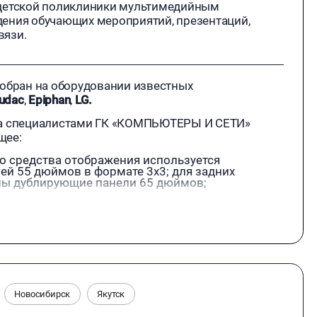
 детской поликлиники мультимедийным
ения обучающих мероприятий, презентаций,
вязи.
собран на оборудовании известных
udac
,
Epiphan
,
LG.
та специалистами ГК «КОМПЬЮТЕРЫ И СЕТИ»
щее:
го средства отображения используется
ей 55 дюймов в формате 3х3; для задних
ны дублирующие панели 65 дюймов;
построена на технологии AVoIP, что
мо коммутировать сигналы видео, аудио,
нсов видеоконференцсвязи предусмотрены 3
автоматического наведения на активный
а и трибуны;
воляет одновременно вести запись 2-х
Новосибирск
Якутск
м;