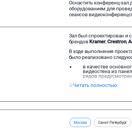
Оснастить конференц-зал
оборудованием для провед
сеансов видеоконференцс
Зал был спроектирован и 
брендов
Kramer
,
Crestron
,
A
В ходе выполнения проек
было реализовано следую
в качестве основно
видеостена из панел
рядов предусмотре
cистема коммутации 
Читать полностью
позволяет независи
управления и USB;
для проведения сеа
камеры с функцией 
микрофон президиум
система записи поз
Москва
Санкт-Петербург
источников со звуко