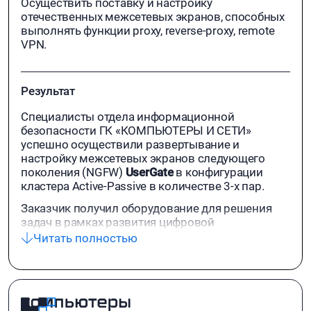
Осуществить поставку и настройку
отечественных межсетевых экранов, способных
выполнять функции proxy, reverse-proxy, remote
VPN.
Результат
Специалисты отдела информационной
безопасности ГК «КОМПЬЮТЕРЫ И СЕТИ»
успешно осуществили развертывание и
настройку межсетевых экранов следующего
поколения (NGFW)
UserGate
в конфигурации
кластера Active-Passive в количестве 3-х пар.
Заказчик получил оборудование для решения
задач в рамках развития цифровой
инфраструктуры региона.
Читать полностью
Работы проводились непосредственно в Центре
обработки данных Правительства
Новосибирской области.