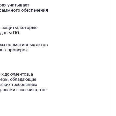
рая учитывает
граммного обеспечения
в защиты, которые
адным ПО.
ых нормативных актов
ных проверок.
х документов, а
неры, обладающие
ческих требованиях
ессами заказчика, а не