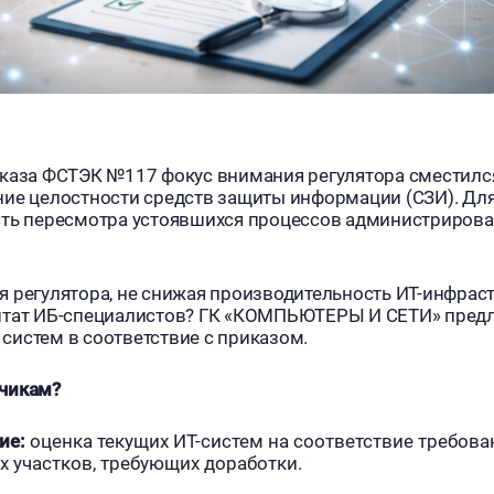
иказа ФСТЭК №117 фокус внимания регулятора сместилс
ние целостности средств защиты информации (СЗИ). Дл
сть пересмотра устоявшихся процессов администрирова
 регулятора, не снижая производительность ИТ-инфраст
 штат ИБ-специалистов? ГК «КОМПЬЮТЕРЫ И СЕТИ» пред
систем в соответствие с приказом.
зчикам?
ие:
оценка текущих ИТ-систем на соответствие требов
 участков, требующих доработки.