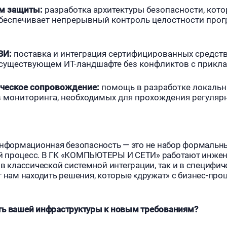
ем защиты:
разработка архитектуры безопасности, кото
обеспечивает непрерывный контроль целостности про
ЗИ:
поставка и интеграция сертифицированных средст
 существующем ИТ-ландшафте без конфликтов с прикл
ическое сопровождение:
помощь в разработке локальн
в мониторинга, необходимых для прохождения регуляр
информационная безопасность — это не набор формальны
й процесс. В ГК «КОМПЬЮТЕРЫ И СЕТИ» работают инже
 в классической системной интеграции, так и в специфи
т нам находить решения, которые «дружат» с бизнес-проц
ть вашей инфраструктуры к новым требованиям?