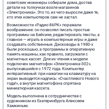
советские инженеры собирали дома, достав
детали на толкучках возле магазинов
«Электроника». Это то, из чего выросли даже те,
кто этих компьютеров сам не застал.
Возможности «Радио-86РК» поражали
воображение: он позволял писать простые
программы на Бейсике, редактировать тексты, а
главное — играть в компьютерные игры и даже
создавать собственные. Дисководы в 1980-х
были роскошью, а программы в оперативную
память машины, как правило, загружали с
магнитных кассет. Для их чтения к модели
подключен магнитофон «Электроника-302»,
выпускавшийся с 1972 года. Компьютер
интерактивный: при нажатии на клавиатуру на
экран выводится надпись: «Счастливого Нового
года!», а внутри магнитофона спрятана
миниатюрная кассета.
Модель выполнена в сотрудничестве с
художником из Екатеринбурга Алексеем
Хамкиным.