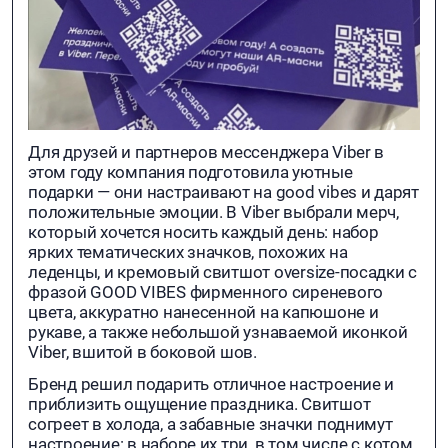
Для друзей и партнеров мессенджера Viber в
этом году компания подготовила уютные
подарки — они настраивают на good vibes и дарят
положительные эмоции. В Viber выбрали мерч,
который хочется носить каждый день: набор
ярких тематических значков, похожих на
леденцы, и кремовый свитшот oversize-посадки с
фразой GOOD VIBES фирменного сиреневого
цвета, аккуратно нанесенной на капюшоне и
рукаве, а также небольшой узнаваемой иконкой
Viber, вшитой в боковой шов.
Бренд решил подарить отличное настроение и
приблизить ощущение праздника. Свитшот
согреет в холода, а забавные значки поднимут
настроение: в наборе их три, в том числе c котом