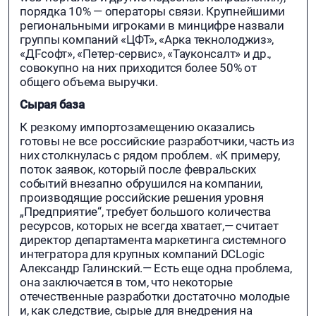
порядка 10% — операторы связи. Крупнейшими
региональными игроками в минцифре назвали
группы компаний «ЦФТ», «Арка текнолоджиз»,
«ДГ-софт», «Петер-сервис», «Тауконсалт» и др.,
совокупно на них приходится более 50% от
общего объема выручки.
Сырая база
К резкому импортозамещению оказались
готовы не все российские разработчики, часть из
них столкнулась с рядом проблем. «К примеру,
поток заявок, который после февральских
событий внезапно обрушился на компании,
производящие российские решения уровня
„Предприятие“, требует большого количества
ресурсов, которых не всегда хватает,— считает
директор департамента маркетинга системного
интегратора для крупных компаний DCLogic
Александр Галинский.— Есть еще одна проблема,
она заключается в том, что некоторые
отечественные разработки достаточно молодые
и, как следствие, сырые для внедрения на