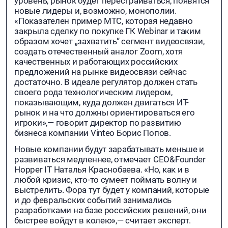
уровень, рынок будет перестраиваться, появятся
новые лидеры и, возможно, монополии.
«Показателен пример МТС, которая недавно
закрыла сделку по покупке ГК Webinar и таким
образом хочет „захватить“ сегмент видеосвязи,
создать отечественный аналог Zoom, хотя
качественных и работающих российских
предложений на рынке видеосвязи сейчас
достаточно. В идеале регулятор должен стать
своего рода технологическим лидером,
показывающим, куда должен двигаться ИТ-
рынок и на что должны ориентироваться его
игроки»,— говорит директор по развитию
бизнеса компании Vinteo Борис Попов.
Новые компании будут зарабатывать меньше и
развиваться медленнее, отмечает CEO&Founder
Hopper IT Наталья Краснобаева. «Но, как и в
любой кризис, кто-то сумеет поймать волну и
выстрелить. Фора тут будет у компаний, которые
и до февральских событий занимались
разработками на базе российских решений, они
быстрее войдут в колею»,— считает эксперт.