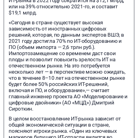
ИТ-рынка в 2022 году сократится на $12,1 млрд,
или на 39% относительно 2021-го, и составит
$19,1 млрд.
«Сегодня в стране существует высокая
зависимость от иностранных цифровых
решений, которая, по данным экспертов ВШЭ, в
2021 году достигла 70% по ИТ-оборудованию и
ПО (объем импорта — 2,6 трлн руб.).
Импортозамещение со временем даст свои
плоды и позволит повысить зрелость ИТ на
отечественном рынке. На это потребуется
несколько лет — в перспективе можно ожидать,
что в течение 8–10 лет на отечественном рынке
будет более 50% российских ИТ-решений,
включая и ПО, и оборудование»,— считает
главный инженер проекта АО «Моделирование и
цифровые двойники» (АО «МЦД») Дмитрий
Сироткин.
В целом восстановление ИТ-рынка зависит от
общей экономической ситуации в стране,
поясняют игроки рынка. «Один из ключевых
маркеров будущего ИТ-отрасли видится во