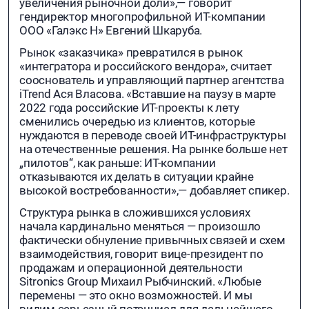
увеличения рыночной доли»,— говорит
гендиректор многопрофильной ИТ-компании
ООО «Галэкс Н» Евгений Шкаруба.
Рынок «заказчика» превратился в рынок
«интегратора и российского вендора», считает
сооснователь и управляющий партнер агентства
iTrend Ася Власова. «Вставшие на паузу в марте
2022 года российские ИТ-проекты к лету
сменились очередью из клиентов, которые
нуждаются в переводе своей ИТ-инфраструктуры
на отечественные решения. На рынке больше нет
„пилотов“, как раньше: ИТ-компании
отказываются их делать в ситуации крайне
высокой востребованности»,— добавляет спикер.
Структура рынка в сложившихся условиях
начала кардинально меняться — произошло
фактически обнуление привычных связей и схем
взаимодействия, говорит вице-президент по
продажам и операционной деятельности
Sitronics Group Михаил Рыбчинский. «Любые
перемены — это окно возможностей. И мы
видим серьезный потенциал для дальнейшего