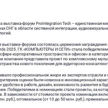
а выставка-форум ProIntegration Tech – единственная 
нах СНГ в области системной интеграции, аудиовизуаль
логий.
я выставки-форума состоялась церемония награждения
wards 2025. ГК «КОМПЬЮТЕРЫ И СЕТИ» стала победителе
 сфере корпоративных пространств и офисов» в катего
ии компания представила проект по комплексному мул
транства нового поколения для аудиторско-консалтин
вало профессиональное жюри из экспертов отрасли и 
ритериев оценки были новизна и инновационный характ
и удобство в работе, дизайн, возможность развития в бу
ие. Победителями в номинациях стали проекты, за кот
в. В зависимости от стоимости проекта номинации вклю
н. руб.), оптимальное (от 10 до 50 млн. руб.), премиальн