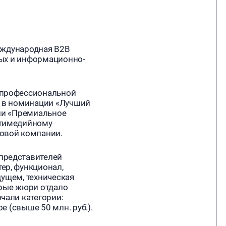
международная B2B
ных и информационно-
 профессиональной
м в номинации «Лучший
рии «Премиальное
ьтимедийному
говой компании.
представителей
ер, функционал,
дущем, техническая
орые жюри отдало
чали категории:
ое (свыше 50 млн. руб.).