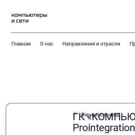
Главная
О нас
Направления и отрасли
П
ГК «КОМПЬЮТ
Вернуться назад
Prointegratio