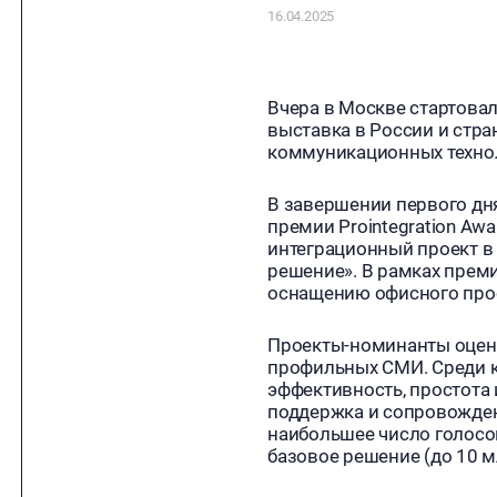
16.04.2025
Вчера в Москве стартовал
выставка в России и стра
коммуникационных техно
В завершении первого дн
премии Prointegration A
интеграционный проект в
решение». В рамках прем
оснащению офисного прос
Проекты-номинанты оцени
профильных СМИ. Среди к
эффективность, простота 
поддержка и сопровожден
наибольшее число голосо
базовое решение (до 10 мл